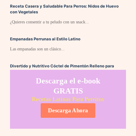
Receta Casera y Saludable Para Perros: Nidos de Huevo
con Vegetales
¿Quieres consentir a tu peludo con un snack...
Empanadas Perrunas al Estilo Latino
Las empanadas son un clásico...
Divertido y Nutritivo Cóctel de Pimentón Relleno para
Perros
Descarga el e-book
Si estás buscando una receta divertida...
GRATIS
Recetas Latinas Para Perritos
Descarga Ahora