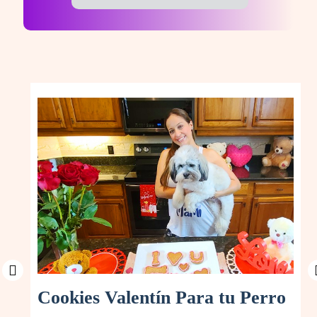
4 B
Pa
Pe
Si a
Cookies Valentín Para tu Perro
mejo