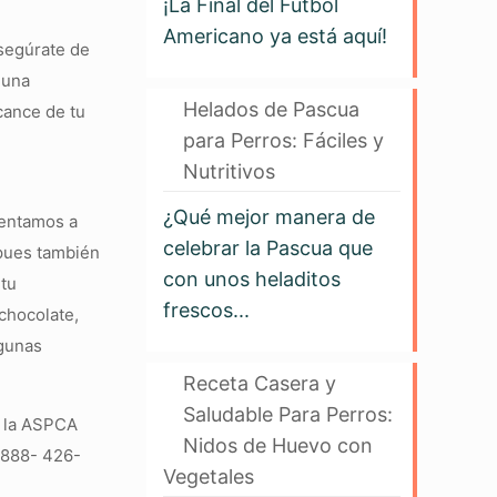
¡La Final del Fútbol
Americano ya está aquí!
Asegúrate de
 una
Helados de Pascua
cance de tu
para Perros: Fáciles y
Nutritivos
¿Qué mejor manera de
mentamos a
celebrar la Pascua que
 pues también
con unos heladitos
 tu
frescos...
chocolate,
lgunas
Receta Casera y
Saludable Para Perros:
e la ASPCA
Nidos de Huevo con
s 888- 426-
Vegetales