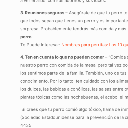
a ver el árbol con sus adornos y sus luces.
3. Reuniones seguras
– Asegúrate de que tu perro ten
que todos sepan que tienes un perro y es importante 
sorpresa.
Probablemente tendrás más comida y más ba
perro
.
Te Puede Interesar:
Nombres para perritas: Los 10 q
4. Ten en cuenta lo que no pueden comer
– “Comida s
nuestro perro con comida de la mesa, pero tal vez po
los sentimos parte de la familia. También, uno de tus
conocimiento. Por lo tanto, ten cuidado con los alim
los dulces, las bebidas alcohólicas, las salsas entr
plantas tóxicas como las nochebuenas, el acebo, el mu
Si crees que tu perro comió algo tóxico, llama de i
(Sociedad Estadounidense para la prevención de la cr
4435.