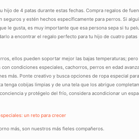
tu hijo de 4 patas durante estas fechas. Compra regalos de fue
n seguros y estén hechos específicamente para perros. Si algu
que le gusta, es muy importante que esa persona sepa si tu pelu
rlo a encontrar el regalo perfecto para tu hijo de cuatro patas
erros, ellos pueden soportar mejor las bajas temperaturas; per
s con condiciones especiales, cachorros, perros en edad avanz
nes más. Ponte creativo y busca opciones de ropa especial para
 tenga cobijas limpias y de una tela que los abrigue completam
conciencia y protégelo del fr
í
o, considera acondicionar un espac
speciales: un reto para crecer
dorno más, son nuestros más fieles compañeros.