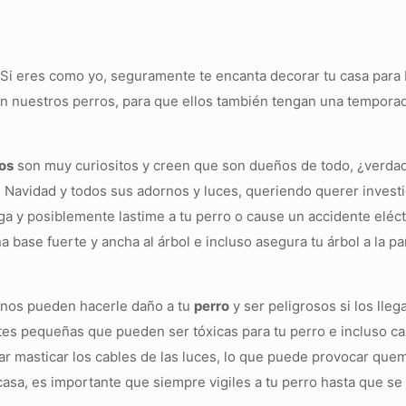
. Si eres como yo, seguramente te encanta decorar tu casa para
 en nuestros perros, para que ellos también tengan una temporad
os
son muy curiositos y creen que son dueños de todo, ¿verda
e Navidad y todos sus adornos y luces, queriendo querer investi
ga y posiblemente lastime a tu perro o cause un accidente eléctr
a base fuerte y ancha al árbol e incluso asegura tu árbol a la p
nos pueden hacerle daño a tu
perro
y ser peligrosos si los llega
tes pequeñas que pueden ser tóxicas para tu perro e incluso c
ar masticar los cables de las luces, lo que puede provocar que
 casa, es importante que siempre vigiles a tu perro hasta que s