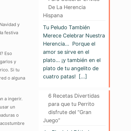
De La Herencia
Hispana
 Navidad y
Tu Peludo También
a festiva
Merece Celebrar Nuestra
Herencia… Porque el
amor se sirve en el
d? Eso
plato… ¡y también en el
garlos y
plato de tu angelito de
ico. Si tu
cuatro patas!
[…]
ared o alguna
6 Recetas Divertidas
n a ingerir.
para que tu Perrito
ausar un
disfrute del “Gran
maduras o
Juego”
e acostumbre